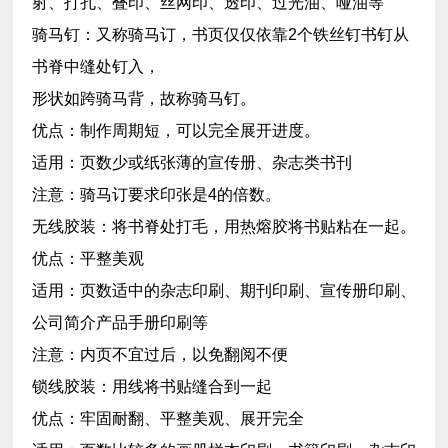
射、打孔、叠印、丝网印、透印、过光油、哑油等
骑马钉：又称骑马订，书页仅仅依靠2个铁丝钉书钉从
书脊中缝处钉入，
形状如跨骑马背，故称骑马钉。
优点：制作周期短，可以完全展开进度。
适用：页数少或纸张薄的宣传册、杂志类书刊
注意：骑马订要求印张是4的倍数。
无线胶装：将书脊处打毛，用热熔胶将书贴粘在一起。
优点：平整美观
适用：页数适中的杂志印刷、期刊印刷、宣传册印刷、
公司简介产品手册印刷等
注意：内页不宜过后，以免翻阅不便
锁线胶装：用线将书贴缝合到一起
优点：牢固耐翻、平整美观、展开完全