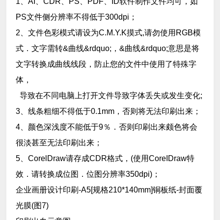
1、AI、CDR、PS、PDF、ID软件制作文件均可，如
PS文件侧分辨率不得低于300dpi；
2、文件色彩模式请设为C.M.Y.K摸式,请勿使用RGB模
式．文字需转&曲线&rdquo;，&曲线&rdquo;意思是将
文字转换成曲线线段，防止您的文件中使用了特殊字
体，
导致在不同电脑上打开文件导致字体丢失或发生变化;
3、线条粗细不得低于0.1mm，否则将无法印刷出来；
4、颜色深浅度不能低于9％．否则印刷出来颇色将会
很淡甚至无法印刷出来；
5、CorelDraw请存成CDR格式，(使用CoreIDraw特
效．请转换成位图．位图分辨率350dpi)；
企业画册设计印刷-A5[规格210*140mm]铜板纸-封面覆
光膜(图7)